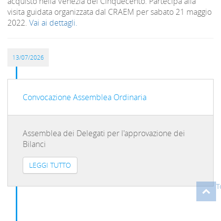
acquistò nella Venezia del Cinquecento. Partecipa alla
visita guidata organizzata dal CRAEM per sabato 21 maggio
2022.
Vai ai dettagli.
13/07/2026
Convocazione Assemblea Ordinaria
Assemblea dei Delegati per l'approvazione dei
Bilanci
LEGGI TUTTO
T