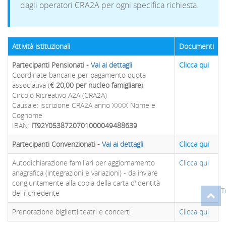
dagli operatori CRA2A per ogni specifica richiesta.
Attività istituzionali
Documenti
Partecipanti Pensionati -
Vai ai dettagli
Clicca qui
Coordinate bancarie per pagamento quota
associativa (
€ 20,00 per nucleo famigliare
):
Circolo Ricreativo A2A (CRA2A)
Causale: iscrizione CRA2A anno XXXX Nome e
Cognome
IBAN:
IT92Y0538720701000049488639
Partecipanti Convenzionati -
Vai ai dettagli
Clicca qui
Autodichiarazione familiari per aggiornamento
Clicca qui
anagrafica (integrazioni e variazioni) - da inviare
congiuntamente alla copia della carta d'identità
T
del richiedente
Prenotazione biglietti teatri e concerti
Clicca qui