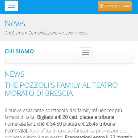
AREA RISERVATA
News
»
»
Chi Siamo
Comunicazione
News
»
news
CHI SIAMO
Toggle navig
NEWS
THE POZZOLI'S FAMILY AL TEATRO
MORATO DI BRESCIA
Il nuovo esilarante spettacolo dei family influencer più
famosi d'Italia.
Biglietti a € 20 cad. platea e tribuna
numerata (anzichè € 34,50 platea e € 26,45 tribuna
numerata).
Approfitta di questa fantastica promozione e
prenota subito il tuo posto!
Prenotazioni entro il 23 maggio