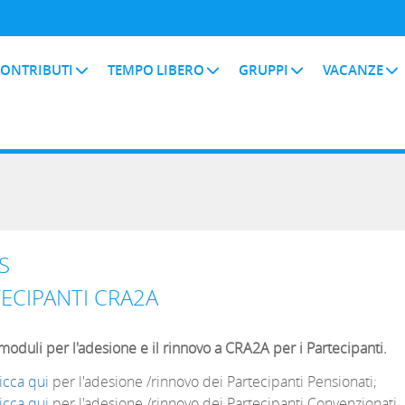
ONTRIBUTI
TEMPO LIBERO
GRUPPI
VACANZE
S
ECIPANTI CRA2A
 moduli per l'adesione e il rinnovo a CRA2A per i Partecipanti.
icca qui
per l'adesione /rinnovo dei Partecipanti Pensionati;
icca qui
per l'adesione /rinnovo dei Partecipanti Convenzionati.