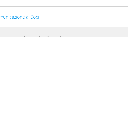
municazione ai Soci
nvocazione Assemblea Speciale
EGGI TUTTO
2025
nvocazione Assemblea dei Delegati