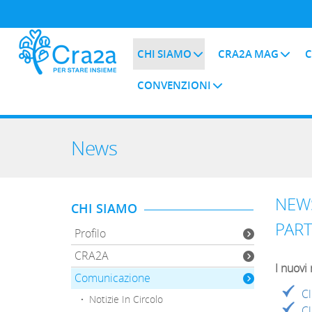
CHI SIAMO
CRA2A MAG
C
CONVENZIONI
News
NEW
CHI SIAMO
PART
Profilo
CRA2A
I nuovi
Comunicazione
Cl
·
Notizie In Circolo
Cl