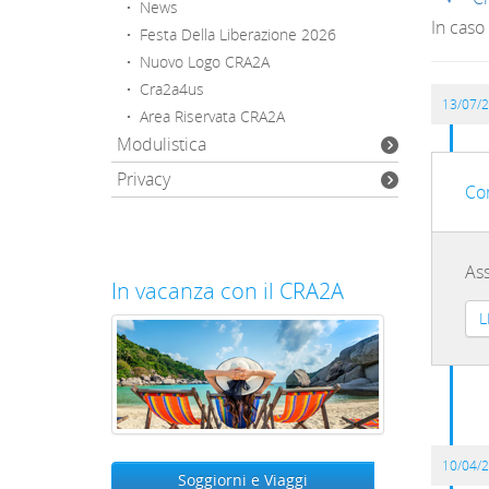
·
News
In caso
·
Festa Della Liberazione 2026
·
Nuovo Logo CRA2A
·
Cra2a4us
13/07/
·
Area Riservata CRA2A
Modulistica
Privacy
Co
Ass
In vacanza con il CRA2A
L
10/04/
Soggiorni e Viaggi