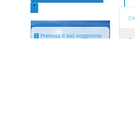
Toggle Dropdown
Co
Prenota il tuo soggiorno
Co
Periodo
*
L
Struttura:
Adulti:
Bambini:
02/07/
(
*
) Campi Obbligatori
Co