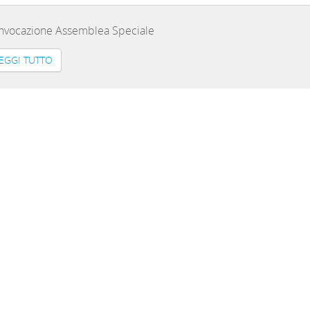
nvocazione Assemblea Speciale
EGGI TUTTO
2025
nvocazione Assemblea dei Delegati
provazione e modifica Statuto CRA2A
EGGI TUTTO