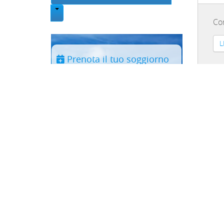
Toggle Dropdown
Co
L
Prenota il tuo soggiorno
Periodo
*
Struttura:
02/07/
Adulti:
Bambini:
Co
(
*
) Campi Obbligatori
Ap
L