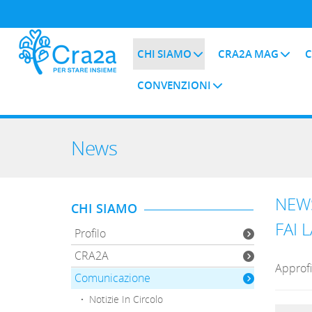
CHI SIAMO
CRA2A MAG
C
CONVENZIONI
News
NEW
CHI SIAMO
FAI 
Profilo
CRA2A
Approfi
Comunicazione
·
Notizie In Circolo