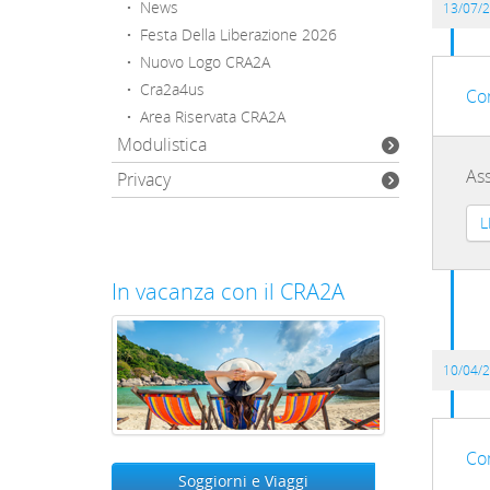
·
News
13/07/
·
Festa Della Liberazione 2026
·
Nuovo Logo CRA2A
·
Cra2a4us
Co
·
Area Riservata CRA2A
Modulistica
Ass
Privacy
L
In vacanza con il CRA2A
10/04/
Co
Soggiorni e Viaggi